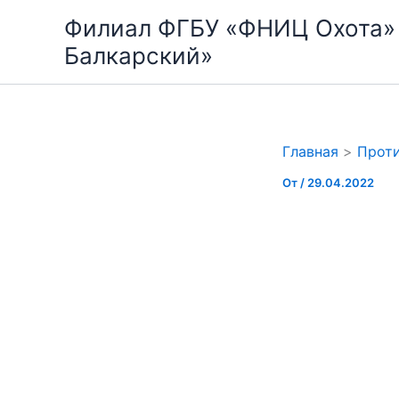
Перейти
Филиал ФГБУ «ФНИЦ Охота»
к
Балкарский»
содержимому
Главная
Проти
От
/
29.04.2022