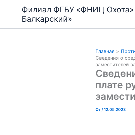
Перейти
Филиал ФГБУ «ФНИЦ Охота»
к
Балкарский»
содержимому
Главная
Проти
Сведения о сре
заместителей з
Сведени
плате р
замести
От
/
12.05.2023