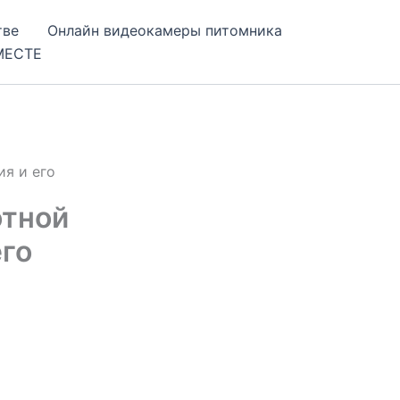
тве
Онлайн видеокамеры питомника
МЕСТЕ
я и его
отной
его