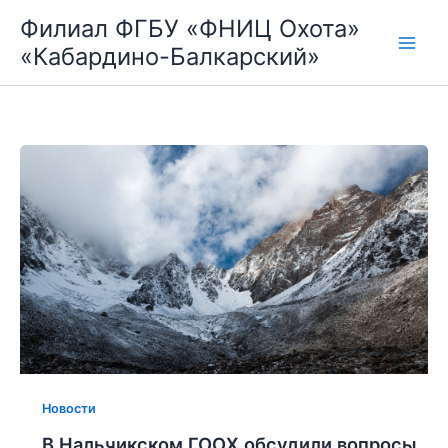
Перейти
Филиал ФГБУ «ФНИЦ Охота»
к
«Кабардино-Балкарский»
содержимому
Новости
В Нальчикском ГООХ обсудили вопросы