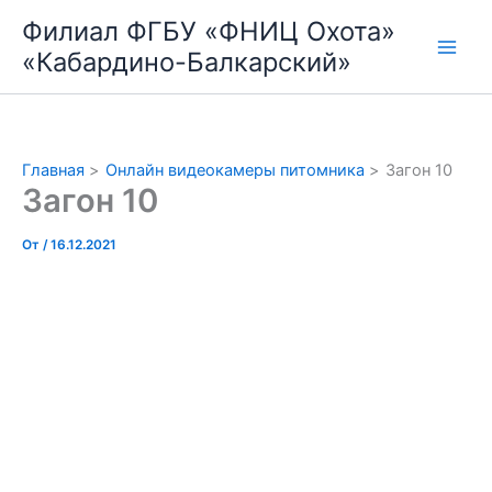
Перейти
Филиал ФГБУ «ФНИЦ Охота»
к
«Кабардино-Балкарский»
содержимому
Главная
Онлайн видеокамеры питомника
Загон 10
Загон 10
От
/
16.12.2021