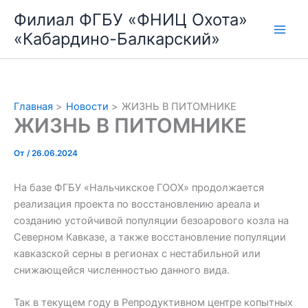
Перейти
Филиал ФГБУ «ФНИЦ Охота»
к
«Кабардино-Балкарский»
содержимому
Главная
Новости
ЖИЗНЬ В ПИТОМНИКЕ
ЖИЗНЬ В ПИТОМНИКЕ
От
/
26.06.2024
На базе ФГБУ «Нальчикское ГООХ» продолжается
реализация проекта по восстановлению ареала и
созданию устойчивой популяции безоарового козла на
Северном Кавказе, а также восстановление популяции
кавказской серны в регионах с нестабильной или
снижающейся численностью данного вида.
Так в текущем году в Репродуктивном центре копытных